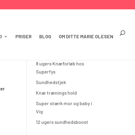
D
PRISER
BLOG
OM DITTE MARIE OLESEN
SENESTE INDLÆG
8 ugers Knæforløb hos
Superfys
Sundhedstjek
rer
Knæ trænings hold
Super stærk mor og baby i
Vig
12 ugers sundhedsboost