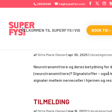
26806096
hej@superfys.com
VELKOMMEN TIL SUPERFYS I VIG
BOOK TID –
NEUROTRANSMITTER PROF
af
Ditte Marie Olesen
|
apr 30, 2025
|
Uncategorize
Neurotransmittere og deres betydning for d
(neurotransmittere)? Signalstoffer – også 
signaler mellem nerveceller i hjernen og res
TILMELDING
af
Ditte Marie Olesen
|
maj 16, 2022
|
Uncategorize