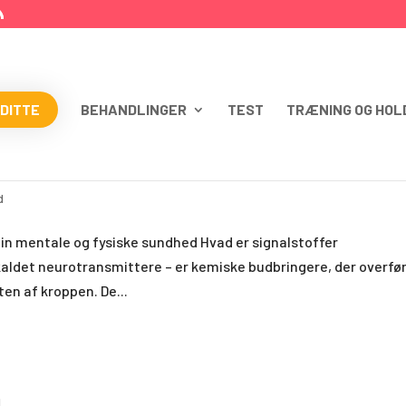
 DITTE
BEHANDLINGER
TEST
TRÆNING OG HOL
IL
d
in mentale og fysiske sundhed Hvad er signalstoffer
kaldet neurotransmittere – er kemiske budbringere, der overfø
ten af kroppen. De...
d