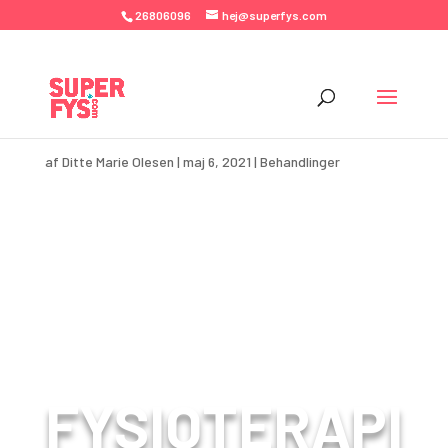
26806096
hej@superfys.com
FYSIOTERAPI
af
Ditte Marie Olesen
|
maj 6, 2021
|
Behandlinger
FYSIOTERAPI