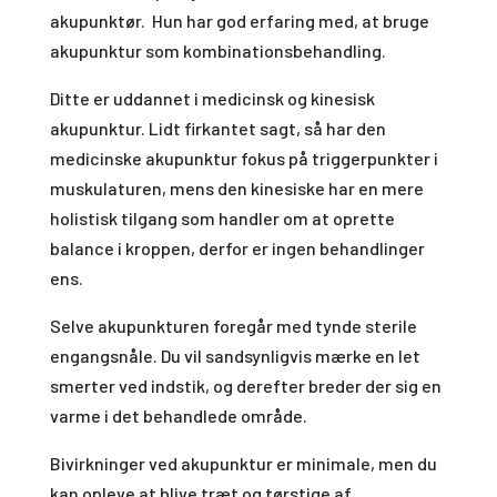
akupunktør. Hun har god erfaring med, at bruge
akupunktur som kombinationsbehandling.
Ditte er uddannet i medicinsk og kinesisk
akupunktur. Lidt firkantet sagt, så har den
medicinske akupunktur fokus på triggerpunkter i
muskulaturen, mens den kinesiske har en mere
holistisk tilgang som handler om at oprette
balance i kroppen, derfor er ingen behandlinger
ens.
Selve akupunkturen foregår med tynde sterile
engangsnåle. Du vil sandsynligvis mærke en let
smerter ved indstik, og derefter breder der sig en
varme i det behandlede område.
Bivirkninger ved akupunktur er minimale, men du
kan opleve at blive træt og tørstige af