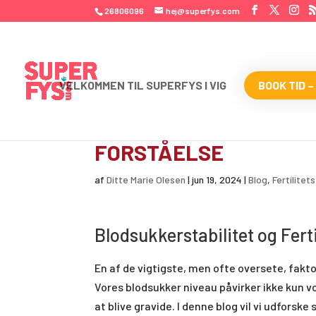
26806096
hej@superfys.com
VELKOMMEN TIL SUPERFYS I VIG
BOOK TID –
BLODSUKKERSTABILITE
FORSTÅELSE
af
Ditte Marie Olesen
|
jun 19, 2024
|
Blog
,
Fertilite
Blodsukkerstabilitet og Fert
En af de vigtigste, men ofte oversete, fakto
Vores blodsukker niveau påvirker ikke kun 
at blive gravide. I denne blog vil vi udfor