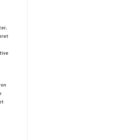
ter,
eret
tive
ron
e
et