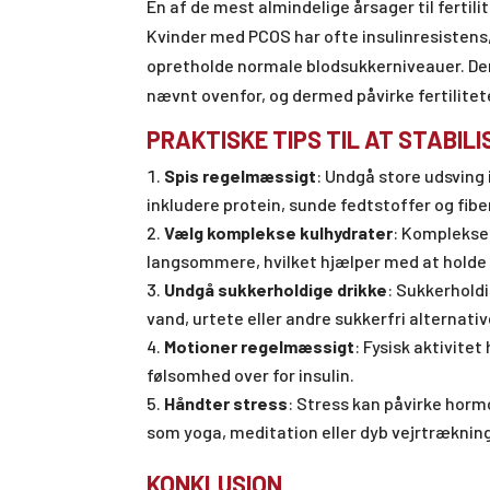
En af de mest almindelige årsager til ferti
Kvinder med PCOS har ofte insulinresistens, 
opretholde normale blodsukkerniveauer. Den
nævnt ovenfor, og dermed påvirke fertilitet
PRAKTISKE TIPS TIL AT STABIL
Spis regelmæssigt
: Undgå store udsving 
inkludere protein, sunde fedtstoffer og fibe
Vælg komplekse kulhydrater
: Komplekse
langsommere, hvilket hjælper med at holde 
Undgå sukkerholdige drikke
: Sukkerholdi
vand, urtete eller andre sukkerfri alternativ
Motioner regelmæssigt
: Fysisk aktivite
følsomhed over for insulin.
Håndter stress
: Stress kan påvirke hor
som yoga, meditation eller dyb vejrtræknin
KONKLUSION