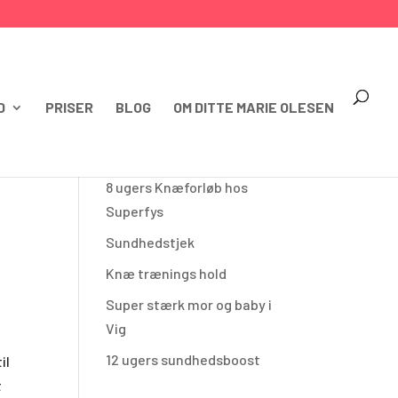
D
PRISER
BLOG
OM DITTE MARIE OLESEN
SENESTE INDLÆG
8 ugers Knæforløb hos
Superfys
Sundhedstjek
Knæ trænings hold
Super stærk mor og baby i
Vig
12 ugers sundhedsboost
il
t