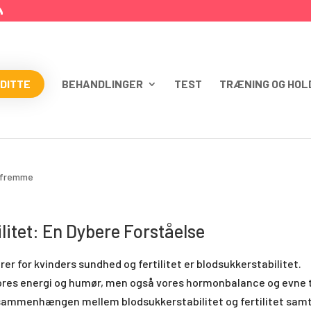
 DITTE
BEHANDLINGER
TEST
TRÆNING OG HOL
T OG FERTILITET: EN DYBERE
tsfremme
ilitet: En Dybere Forståelse
rer for kvinders sundhed og fertilitet er blodsukkerstabilitet.
vores energi og humør, men også vores hormonbalance og evne t
ske sammenhængen mellem blodsukkerstabilitet og fertilitet sam