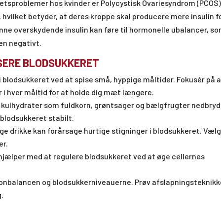
litetsproblemer hos kvinder er Polycystisk Ovariesyndrom (PCOS)
hvilket betyder, at deres kroppe skal producere mere insulin f
ne overskydende insulin kan føre til hormonelle ubalancer, s
en negativt.
ISERE BLODSUKKERET
i blodsukkeret ved at spise små, hyppige måltider. Fokusér på 
r i hver måltid for at holde dig mæt længere.
 kulhydrater som fuldkorn, grøntsager og bælgfrugter nedbry
blodsukkeret stabilt.
ge drikke kan forårsage hurtige stigninger i blodsukkeret. Væl
er.
t hjælper med at regulere blodsukkeret ved at øge cellernes
monbalancen og blodsukkerniveauerne. Prøv afslapningsteknikk
g.