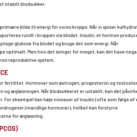
et stabilt blodsukker.
rimære kilde til energi for vores kroppe. Når vi spiser kulhydra
sporteres rundt i kroppen via blodet. Insulin, et hormon produc
optage glukose fra blodet og bruge det som energi. Når
ppe optimalt. Men hvis det svinger for meget, kan det have nega
ores reproduktive system.
NCE
r fertilitet. Hormoner som østrogen, progesteron og testoste
sen og ægløsningen. Når blodsukkeret er ustabilt, kan det påvirk
 For eksempel kan høje niveauer af insulin (ofte som følge af 
f androgener (mandlige hormoner), hvilket kan forstyrre
erne for ægløsning.
(PCOS)