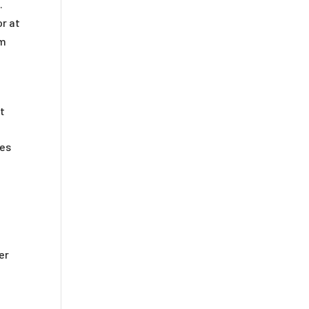
.
or at
om
at
des
g
er