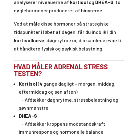
analyserer niveauerne af
kortisol
og
DHEA-S
, to
nøglehormoner produceret af binyrerne.
Ved at måle disse hormoner på strategiske
tidspunkter i løbet af dagen, får du indblik i din
kortisolkurve
, døgnrytme og din samlede evne til
at håndtere fysisk og psykisk belastning.
HVAD MÅLER ADRENAL STRESS
TESTEN?
Kortisol
(4 gange dagligt – morgen, middag,
eftermiddag og sen aften)
→ Afdækker døgnrytme, stressbelastning og
søvnmønstre
DHEA-S
→ Afdækker kroppens modstandskraft,
immunrespons og hormonelle balance