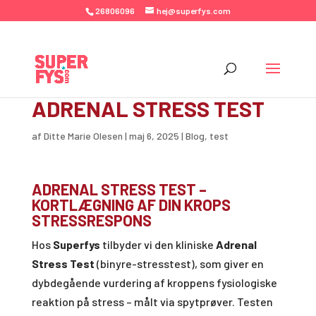
26806096
hej@superfys.com
ADRENAL STRESS TEST
af
Ditte Marie Olesen
|
maj 6, 2025
|
Blog
,
test
ADRENAL STRESS TEST –
KORTLÆGNING AF DIN KROPS
STRESSRESPONS
Hos
Superfys
tilbyder vi den kliniske
Adrenal
Stress Test
(binyre-stresstest), som giver en
dybdegående vurdering af kroppens fysiologiske
reaktion på stress – målt via spytprøver. Testen